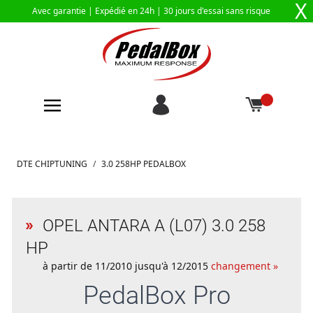
X
Avec garantie |
Expédié en 24h
| 30 jours d'essai sans risque
Aller au contenu
DTE CHIPTUNING
/
3.0 258HP PEDALBOX
OPEL ANTARA A (L07) 3.0 258
HP
à partir de 11/2010 jusqu'à 12/2015
changement »
PedalBox
Pro