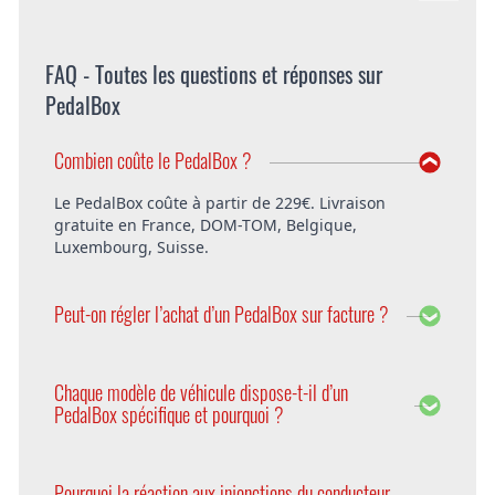
FAQ - Toutes les questions et réponses sur
PedalBox
Combien coûte le PedalBox ?
Le PedalBox coûte à partir de 229€. Livraison
gratuite en France, DOM-TOM, Belgique,
Luxembourg, Suisse.
Peut-on régler l’achat d’un PedalBox sur facture ?
Bien entendu, DTE offre la possibilité de régler le
PedalBox sur facture. Vous pouvez également
Chaque modèle de véhicule dispose-t-il d’un
choisir de payer avec PayPal ou d’avance.
PedalBox spécifique et pourquoi ?
Oui, car chaque modèle d’une série de véhicules a
des paramètres différents. Pour les prendre en
Pourquoi la réaction aux injonctions du conducteur