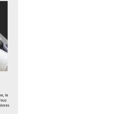
e, le
Tous
olores