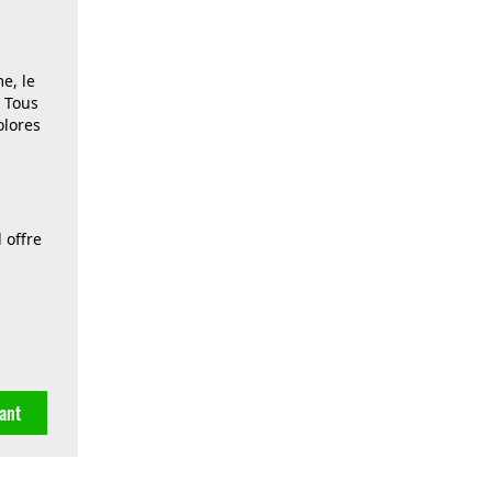
e, le
. Tous
olores
 offre
ant