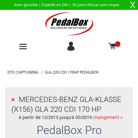
X
Avec garantie |
Expédié en 24h
| 30 jours d'essai sans risque
Aller au contenu
DTE CHIPTUNING
/
GLA 220 CDI 170HP PEDALBOX
MERCEDES-BENZ GLA-KLASSE
(X156) GLA 220 CDI 170 HP
à partir de 12/2013 jusqu'à 05/2019
changement »
PedalBox
Pro