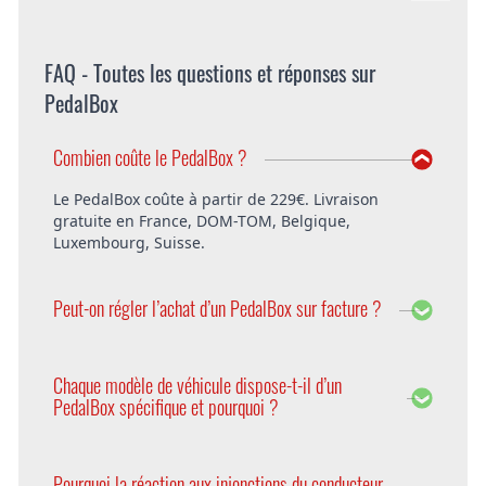
FAQ - Toutes les questions et réponses sur
PedalBox
Combien coûte le PedalBox ?
Le PedalBox coûte à partir de 229€. Livraison
gratuite en France, DOM-TOM, Belgique,
Luxembourg, Suisse.
Peut-on régler l’achat d’un PedalBox sur facture ?
Bien entendu, DTE offre la possibilité de régler le
PedalBox sur facture. Vous pouvez également
Chaque modèle de véhicule dispose-t-il d’un
choisir de payer avec PayPal ou d’avance.
PedalBox spécifique et pourquoi ?
Oui, car chaque modèle d’une série de véhicules a
des paramètres différents. Pour les prendre en
Pourquoi la réaction aux injonctions du conducteur