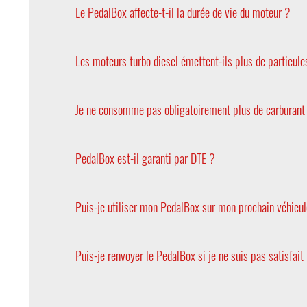
l'accélérateur.
Le PedalBox affecte-t-il la durée de vie du moteur ?
Non, le PedalBox n’affecte pas la durée de vie du 
Les moteurs turbo diesel émettent-ils plus de particule
Non, car le PedalBox n’a pas d’effet sur la tempér
encrassés ou sollicités.
Je ne consomme pas obligatoirement plus de carburant
Non, le raccourcissement du délai de réaction lors
pas affectée pour un mode de conduite en particul
PedalBox est-il garanti par DTE ?
Oui, DTE Systems offre une garantie constructeur
Puis-je utiliser mon PedalBox sur mon prochain véhicu
Les PedalBox peuvent être transférés dans n'impo
reprogrammés, car ils diffèrent également du point
Puis-je renvoyer le PedalBox si je ne suis pas satisfait
votre PedalBox est adapté au nouveau modèle ? N'
Oui, notre garantie 30 jours satisfait ou rembours
produit est renvoyé sous 30 jours après la date d’