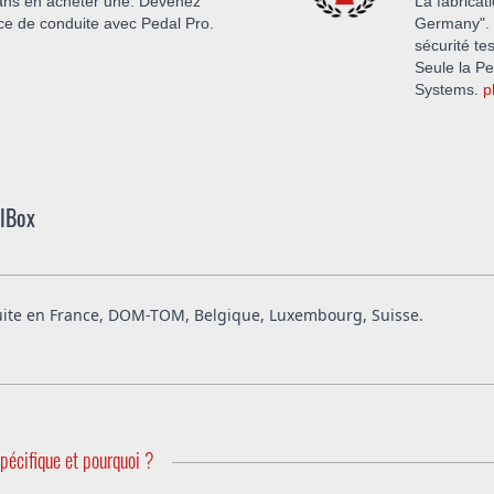
sans en acheter une. Devenez
La fabricat
ce de conduite avec Pedal Pro.
Germany".
sécurité t
Seule la Pe
Systems.
p
alBox
atuite en France, DOM-TOM, Belgique, Luxembourg, Suisse.
e PedalBox sur facture. Vous pouvez également choisir de payer ave
pécifique et pourquoi ?