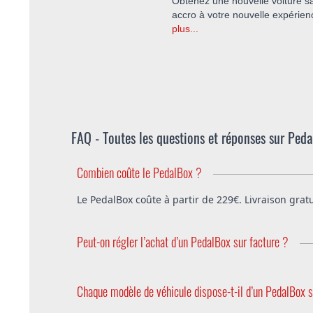
Obtenez une nouvelle voiture 
accro à votre nouvelle expérien
plus...
FAQ - Toutes les questions et réponses sur Ped
Combien coûte le PedalBox ?
Le PedalBox coûte à partir de 229€. Livraison gr
Peut-on régler l’achat d’un PedalBox sur facture ?
Bien entendu, DTE offre la possibilité de régler l
Chaque modèle de véhicule dispose-t-il d’un PedalBox s