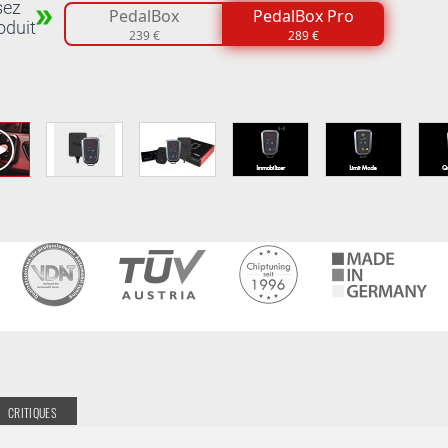
sez
PedalBox
PedalBox Pro
oduit
239 €
289 €
CRITIQUES