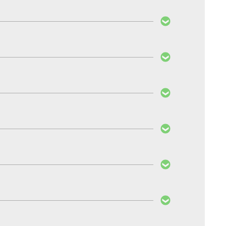
ox est conçu pour le bloc électronique
nction de chaque marché. Les constructeurs ont
ed, et ensuite, parce que le fait d’appuyer
.
PedalBox est un appareil qui raccourcit la course
 compris) utilisés pendant la conduite doivent
lectriques et électroniques. Le PedalBox est
eur.
ient les courbes caractéristiques de