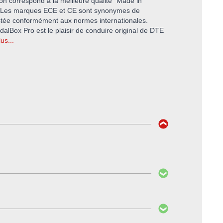
ion correspond à la meilleure qualité "Made in
 Les marques ECE et CE sont synonymes de
estée conformément aux normes internationales.
dalBox Pro est le plaisir de conduire original de DTE
lus...
c PayPal ou d’avance.