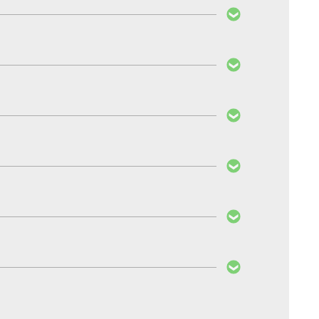
sont les éléments prédominants en la matière.
appement et à particules ne sont pas davantage
ion du débit d’injection. La consommation n’est
es PedalBox ne peuvent toutefois pas être
voulez changer de véhicule et souhaitez savoir si
ure. Si vous n’êtes pas satisfait et que le