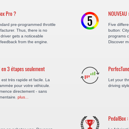
ox Pro ?
NOUVEAU : 
ndard pre-programmed throttle
Five differ
facturer. Thus, there is no
button: Cit
driver gets a noticeable
programs c
feedback from the engine.
Discover m
il en 3 étapes seulement
PerfecTune
 est très rapide et facile. La
Let your thr
ammée pour votre véhicule.
driving sty
ommence directement - sans
émentaire.
plus...
PedalBox :