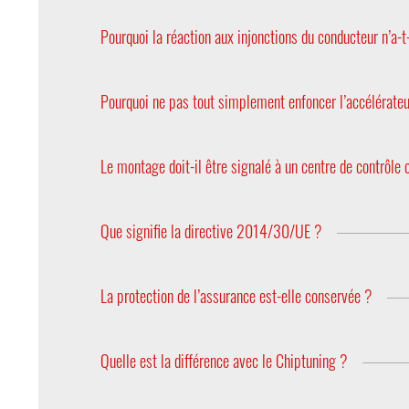
Oui, car chaque modèle d’une série de véhicules a
correspondant. Pour acheter le bon PedalBox, vous
Pourquoi la réaction aux injonctions du conducteur n’a-t
Pour des raisons de coûts et de fabrication, les 
équipé les nouveaux véhicules de «touches Sport» 
Pourquoi ne pas tout simplement enfoncer l’accélérateu
C’est difficilement comparable. D’abord, parce que
toujours à fond sur l'accélérateur serait inconfor
Le montage doit-il être signalé à un centre de contrôl
Non, car le PedalBox n’est pas un dispositif d’acc
de l'accélérateur pour les pédales à régulation éle
Que signifie la directive 2014/30/UE ?
Elle signifie que les systèmes électriques et éle
remplir les exigences de la directive 2014/30/UE 
La protection de l’assurance est-elle conservée ?
conforme à cette directive et dispose du marquag
Oui, car les paramètres du moteur sont les mêmes.
Quelle est la différence avec le Chiptuning ?
Chiptuning est un accroissement de puissance du