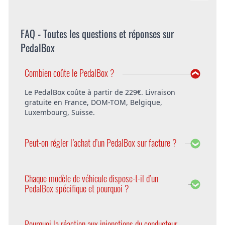
FAQ - Toutes les questions et réponses sur
PedalBox
Combien coûte le PedalBox ?
Le PedalBox coûte à partir de 229€. Livraison
gratuite en France, DOM-TOM, Belgique,
Luxembourg, Suisse.
Peut-on régler l’achat d’un PedalBox sur facture ?
Bien entendu, DTE offre la possibilité de régler le
PedalBox sur facture. Vous pouvez également
Chaque modèle de véhicule dispose-t-il d’un
choisir de payer avec PayPal ou d’avance.
PedalBox spécifique et pourquoi ?
Oui, car chaque modèle d’une série de véhicules a
des paramètres différents. Pour les prendre en
Pourquoi la réaction aux injonctions du conducteur