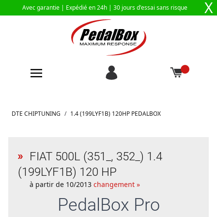
X
Avec garantie |
Expédié en 24h
| 30 jours d'essai sans risque
Aller au contenu
DTE CHIPTUNING
/
1.4 (199LYF1B) 120HP PEDALBOX
FIAT 500L (351_, 352_) 1.4
(199LYF1B) 120 HP
à partir de 10/2013
changement »
PedalBox
Pro