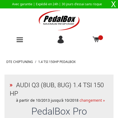
X
Avec garantie |
Expédié en 24h
| 30 jours d'essai sans risque
Aller au contenu
DTE CHIPTUNING
/
1.4 TSI 150HP PEDALBOX
AUDI Q3 (8UB, 8UG) 1.4 TSI 150
HP
à partir de 10/2013 jusqu'à 10/2018
changement »
PedalBox
Pro