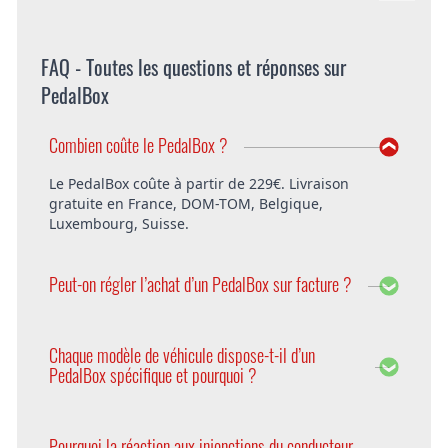
FAQ - Toutes les questions et réponses sur
PedalBox
Combien coûte le PedalBox ?
Le PedalBox coûte à partir de 229€. Livraison
gratuite en France, DOM-TOM, Belgique,
Luxembourg, Suisse.
Peut-on régler l’achat d’un PedalBox sur facture ?
Bien entendu, DTE offre la possibilité de régler le
PedalBox sur facture. Vous pouvez également
Chaque modèle de véhicule dispose-t-il d’un
choisir de payer avec PayPal ou d’avance.
PedalBox spécifique et pourquoi ?
Oui, car chaque modèle d’une série de véhicules a
des paramètres différents. Pour les prendre en
Pourquoi la réaction aux injonctions du conducteur