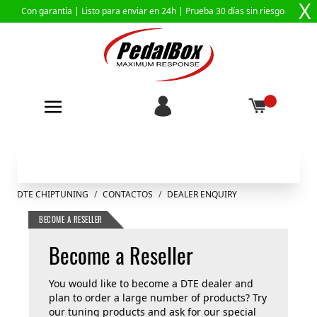
X
Con garantía |
Listo para enviar en 24h
| Prueba 30 días sin riesgo
Ir al contenido
DTE CHIPTUNING
/
CONTACTOS
/
DEALER ENQUIRY
BECOME A RESELLER
Become a Reseller
You would like to become a DTE dealer and
plan to order a large number of products? Try
our tuning products and ask for our special