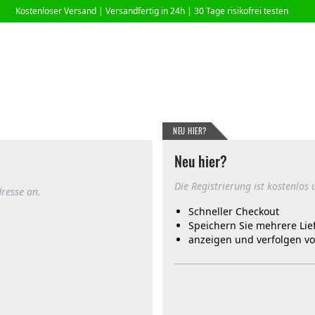
Kostenloser Versand |
Versandfertig in 24h
| 30 Tage risikofrei testen
NEU HIER?
Neu hier?
Die Registrierung ist kostenlos 
dresse an.
Schneller Checkout
Speichern Sie mehrere Lie
anzeigen und verfolgen v