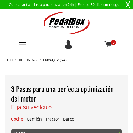
X
Con garantía |
Listo para enviar en 24h
| Prueba 30 días sin riesgo
0
Ir al contenido
DTE CHIPTUNING
/
ENYAQ IV (5A)
3 Pasos para una perfecta optimización
del motor
Elija su vehículo
Coche
Camión
Tractor
Barco