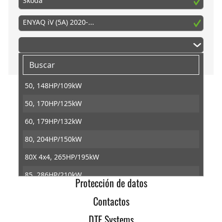
Skoda
ENYAQ iV (5A) 2020-...
50, 148HP/109kW
50, 170HP/125kW
Inicio
60, 179HP/132kW
Info
80, 204HP/150kW
Condiciones generales
80X 4x4, 265HP/195kW
Revocacion
85, 286HP/210kW
Protección de datos
85X Allrad, 286HP/210kW
Contactos
85X, 286HP/210kW
DTE Systems