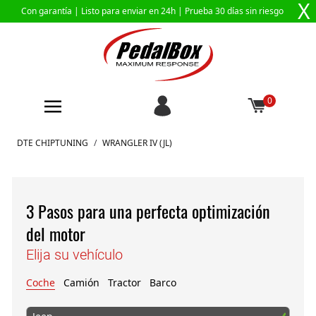
X
Con garantía |
Listo para enviar en 24h
| Prueba 30 días sin riesgo
0
Ir al contenido
DTE CHIPTUNING
/
WRANGLER IV (JL)
3 Pasos para una perfecta optimización
del motor
Elija su vehículo
Coche
Camión
Tractor
Barco