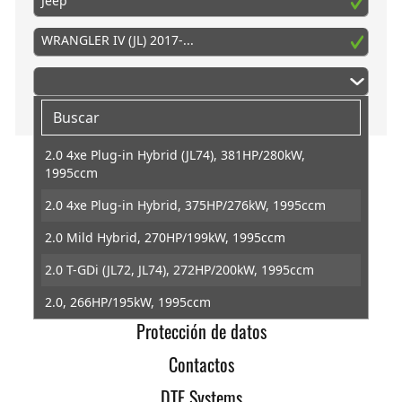
Jeep
WRANGLER IV (JL) 2017-...
2.0 4xe Plug-in Hybrid (JL74), 381HP/280kW,
1995ccm
Inicio
2.0 4xe Plug-in Hybrid, 375HP/276kW, 1995ccm
Info
2.0 Mild Hybrid, 270HP/199kW, 1995ccm
Condiciones generales
2.0 T-GDi (JL72, JL74), 272HP/200kW, 1995ccm
Revocacion
2.0, 266HP/195kW, 1995ccm
Protección de datos
2.2 Multijet II (JL72, JL74), 200HP/147kW, 2143ccm
Contactos
3.0 CRD, 264HP/194kW, 2987ccm
DTE Systems
3.6 VVT (JL72, JL74), 284HP/209kW, 3604ccm