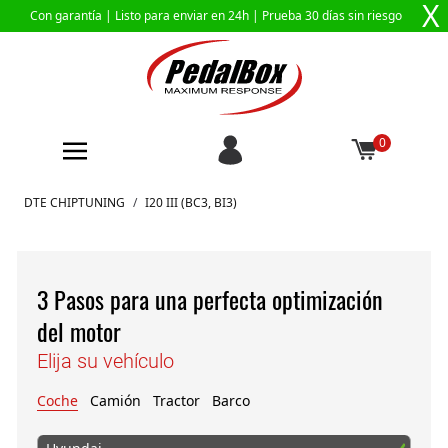
X
Con garantía |
Listo para enviar en 24h
| Prueba 30 días sin riesgo
0
Ir al contenido
DTE CHIPTUNING
/
I20 III (BC3, BI3)
3 Pasos para una perfecta optimización
del motor
Elija su vehículo
Coche
Camión
Tractor
Barco