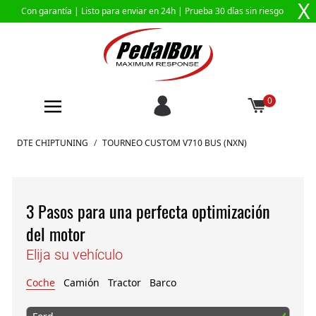
X
Con garantía |
Listo para enviar en 24h
| Prueba 30 días sin riesgo
0
Ir al contenido
DTE CHIPTUNING
/
TOURNEO CUSTOM V710 BUS (NXN)
3 Pasos para una perfecta optimización
del motor
Elija su vehículo
Coche
Camión
Tractor
Barco