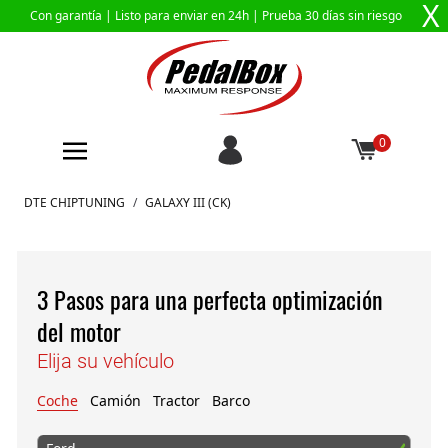
X
Con garantía |
Listo para enviar en 24h
| Prueba 30 días sin riesgo
0
Ir al contenido
DTE CHIPTUNING
/
GALAXY III (CK)
3 Pasos para una perfecta optimización
del motor
Elija su vehículo
Coche
Camión
Tractor
Barco