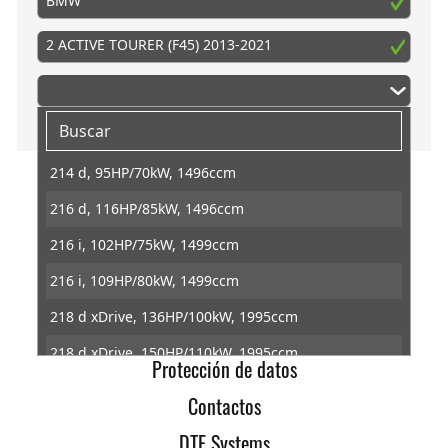
BMW
2 ACTIVE TOURER (F45) 2013-2021
214 d, 95HP/70kW, 1496ccm
216 d, 116HP/85kW, 1496ccm
Inicio
216 i, 102HP/75kW, 1499ccm
Info
216 i, 109HP/80kW, 1499ccm
Condiciones generales
218 d xDrive, 136HP/100kW, 1995ccm
Revocacion
218 d xDrive, 150HP/110kW, 1995ccm
Protección de datos
218 d, 136HP/100kW, 1995ccm
Contactos
218 d, 150HP/110kW, 1995ccm
DTE Systems