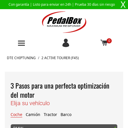
X
Con garantía |
Listo para enviar en 24h
| Prueba 30 días sin riesgo
0
Ir al contenido
DTE CHIPTUNING
/
2 ACTIVE TOURER (F45)
3 Pasos para una perfecta optimización
del motor
Elija su vehículo
Coche
Camión
Tractor
Barco