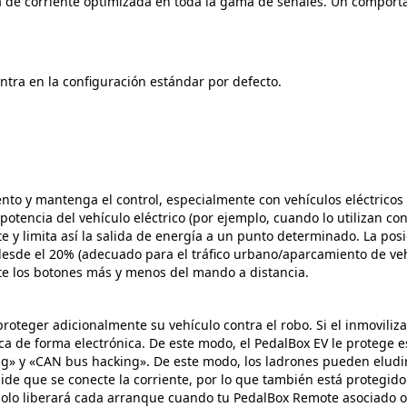
 de corriente optimizada en toda la gama de señales. Un comport
ntra en la configuración estándar por defecto.
to y mantenga el control, especialmente con vehículos eléctricos 
a potencia del vehículo eléctrico (por ejemplo, cuando lo utilizan 
te y limita así la salida de energía a un punto determinado. La po
desde el 20% (adecuado para el tráfico urbano/aparcamiento de vehí
te los botones más y menos del mando a distancia.
roteger adicionalmente su vehículo contra el robo. Si el inmoviliza
a de forma electrónica. De este modo, el PedalBox EV le protege 
» y «CAN bus hacking». De este modo, los ladrones pueden eludir la
pide que se conecte la corriente, por lo que también está protegid
V solo liberará cada arranque cuando tu PedalBox Remote asociado