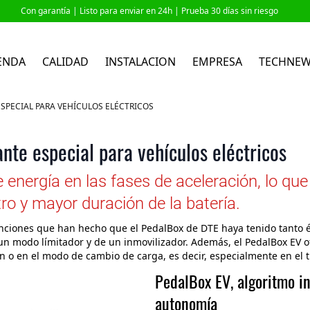
Con garantía |
Listo para enviar en 24h
| Prueba 30 días sin riesgo
ENDA
CALIDAD
INSTALACION
EMPRESA
TECHNE
ESPECIAL PARA VEHÍCULOS ELÉCTRICOS
nte especial para vehículos eléctricos
nergía en las fases de aceleración, lo qu
o y mayor duración de la batería.
nciones que han hecho que el PedalBox de DTE haya tenido tanto é
e un modo límitador y de un inmovilizador. Además, el PedalBox E
 o en el modo de cambio de carga, es decir, especialmente en el tr
PedalBox EV, algoritmo i
autonomía