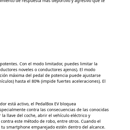
amiento de respuesta más deportivo y agresivo que te
potentes. Con el modo limitador, puedes limitar la
conductores noveles o conductores ajenos). El modo
sición máxima del pedal de potencia puede ajustarse
culos) hasta el 80% (impide fuertes aceleraciones). El
dor está activo, el PedalBox EV bloquea
especialmente contra las consecuencias de las conocidas
 llave del coche, abrir el vehículo eléctrico y
o contra este método de robo, entre otros. Cuando el
 o tu smartphone emparejado estén dentro del alcance.