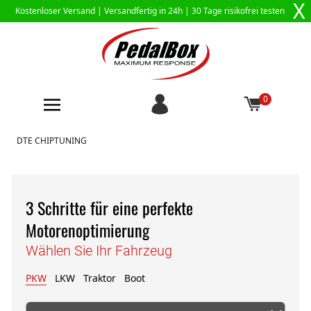
X
Kostenloser Versand |
Versandfertig in 24h
| 30 Tage risikofrei testen
0
Zum Inhalt springen
DTE CHIPTUNING
3 Schritte für eine perfekte
Motorenoptimierung
Wählen Sie Ihr Fahrzeug
PKW
LKW
Traktor
Boot