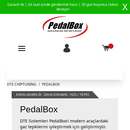
X
Garanti ile |
24 saat içinde gönderime hazır
| 30 gün boyunca risksiz
deneyin
İçeriğe geç
DTE CHIPTUNING
/
PEDALBOX
AYARLANABILIR, DAHA DINAMIK, HIZLI TEPKI.
PedalBox
DTE Sistemleri PedalBox’ı modern araçlardaki
gaz tepkilerini iyileştirmek için geliştirmiştir.